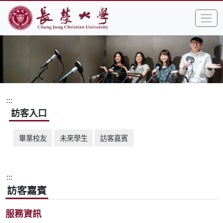
:::
跳到主要內容區塊
手
長榮大學全球資訊網中文網頁
:::
訪客入口
畢業校友
未來學生
訪客嘉賓
:::
訪客嘉賓
服務資訊