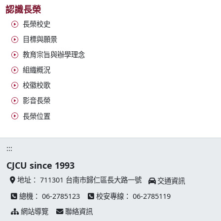
認識長榮
長榮校史
目標與願景
教育宗旨與辦學理念
組織概況
校徽校歌
影音長榮
長榮位置
:::
CJCU since 1993
地址：
711301 台南市歸仁區長大路一號
交通資訊
總機：
06-2785123
校安專線：
06-2785119
網站導覽
聯絡資訊