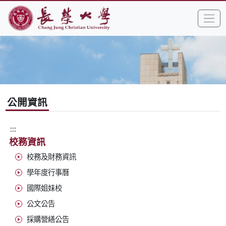
:::
跳到主要內容區塊
手
長榮大學全球資訊網中文網頁
公開資訊
:::
校務資訊
校務及財務資訊
學年度行事曆
國際姐妹校
公文公告
採購營繕公告