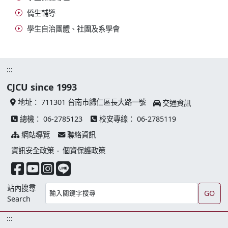
僑生輔導
學生自治團體、社團及系學會
:::
CJCU since 1993
地址：
711301 台南市歸仁區長大路一號
交通資訊
總機：
06-2785123
校安專線：
06-2785119
網站導覽
聯絡資訊
資訊安全政策
‧
個資保護政策
facebook 連結
youtube 連結
instagram 連結
line 連結
站內搜尋
GO
Search
:::