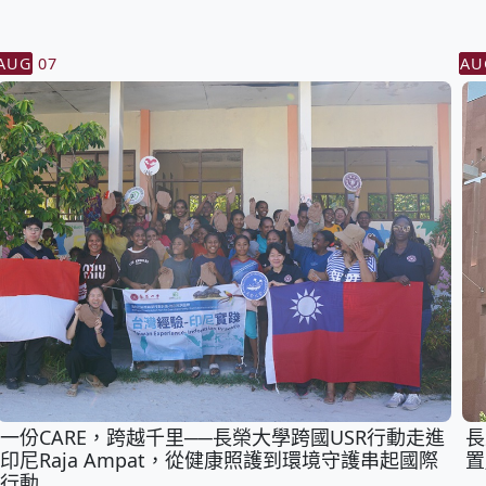
AUG
07
AU
一份CARE，跨越千里──長榮大學跨國USR行動走進
長
印尼Raja Ampat，從健康照護到環境守護串起國際
置
行動