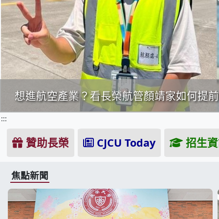
長榮大學社工系系友榮獲「115年度績優社
獻價值
:::
贊助長榮
CJCU Today
招生資
焦點新聞