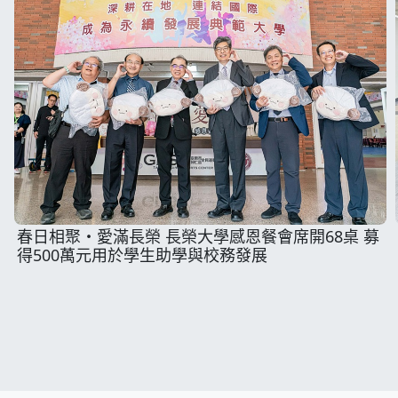
春日相聚・愛滿長榮 長榮大學感恩餐會席開68桌 募
得500萬元用於學生助學與校務發展