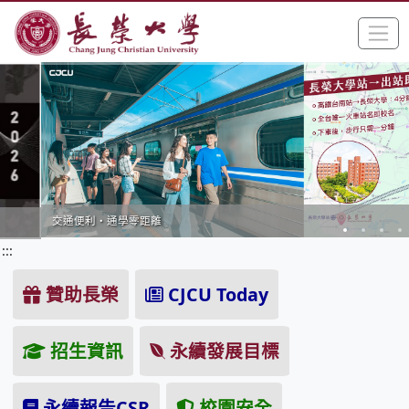
:::
跳到主要內容區塊
手
長榮大學全球資訊網中文網頁
交通便利・通學零距離
:::
贊助長榮
CJCU Today
招生資訊
永續發展目標
永續報告CSR
校園安全