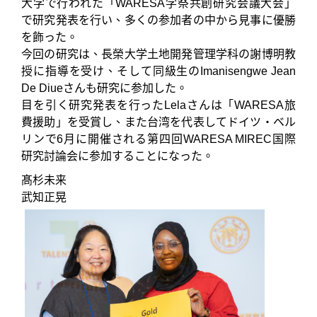
大学で行われた「WARESA学祭共創研究会議大会」
で研究発表を行い、多くの参加者の中から見事に優勝
を飾った。
今回の研究は、長榮大学土地開発管理学科の謝博明教
授に指導を受け、そして同級生のImanisengwe Jean
De Diueさんも研究に参加した。
目を引く研究発表を行ったLelaさんは「WARESA旅
費援助」を受賞し、また台湾を代表してドイツ・ベル
リンで6月に開催される第四回WARESA MIREC国際
研究討論会に参加することになった。
髙杉未来
武知正晃